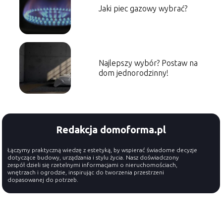
Jaki piec gazowy wybrać?
Najlepszy wybór? Postaw na
dom jednorodzinny!
Redakcja domoforma.pl
Łączymy praktyczną wiedzę z estetyką, by wspierać świadome decyzje
dotyczące budowy, urządzania i stylu życia. Nasz doświadczony
zespół dzieli się rzetelnymi informacjami o nieruchomościach,
wnętrzach i ogrodzie, inspirując do tworzenia przestrzeni
dopasowanej do potrzeb.