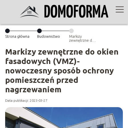
Strona główna
Budownictwo
Markizy
zewnętrzne do
okien
fasadowych
Markizy zewnętrzne do okien
(VMZ)-
nowoczesny
fasadowych (VMZ)-
sposób ochrony
pomieszczeń
nowoczesny sposób ochrony
przed
nagrzewaniem
pomieszczeń przed
nagrzewaniem
Data publikacji: 2023-03-27