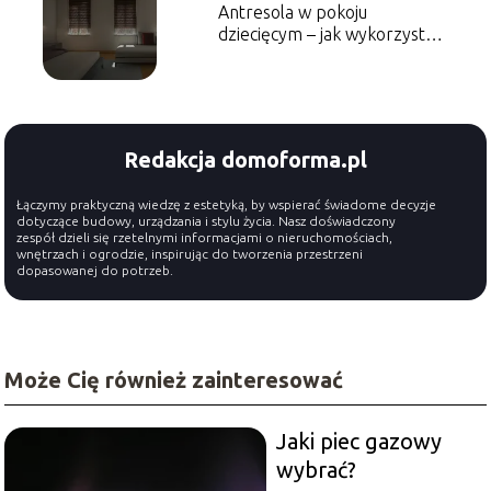
Antresola w pokoju
dziecięcym – jak wykorzystać
przestrzeń?
Redakcja domoforma.pl
Łączymy praktyczną wiedzę z estetyką, by wspierać świadome decyzje
dotyczące budowy, urządzania i stylu życia. Nasz doświadczony
zespół dzieli się rzetelnymi informacjami o nieruchomościach,
wnętrzach i ogrodzie, inspirując do tworzenia przestrzeni
dopasowanej do potrzeb.
Może Cię również zainteresować
Jaki piec gazowy
wybrać?